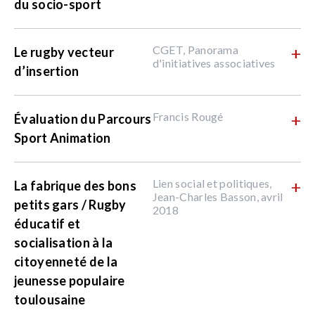
du socio-sport
CGET, Panorama
+
Le rugby vecteur
d'initiatives associatives
d’insertion
Francis Rougé
+
Évaluation du Parcours
Sport Animation
Lien social et politiques,
+
La fabrique des bons
Jean-Charles Basson, avril
petits gars / Rugby
2018
éducatif et
socialisation à la
citoyenneté de la
jeunesse populaire
toulousaine