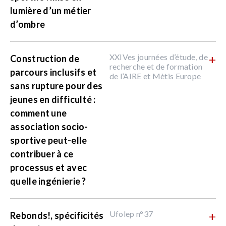
lumière d’un métier
d’ombre
XXIVes journées d’étude, de
+
Construction de
recherche et de formation
parcours inclusifs et
de l’AIRE et Mètis Europe
sans rupture pour des
jeunes en difficulté :
comment une
association socio-
sportive peut-elle
contribuer à ce
processus et avec
quelle ingénierie ?
Ufolep n°37
+
Rebonds!, spécificités