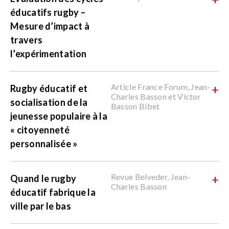
éducatifs rugby –
Mesure d’impact à
travers
l’expérimentation
Article France Forum, Jean-
+
Rugby éducatif et
Charles Basson et Victor
socialisation de la
Basson Bibet
jeunesse populaire à la
« citoyenneté
personnalisée »
Revue Belveder, Jean-
+
Quand le rugby
Charles Basson
éducatif fabrique la
ville par le bas