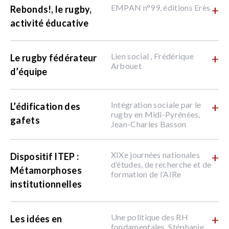
EMPAN n°99, éditions Erès
+
Rebonds!, le rugby,
activité éducative
Lien social , Frédérique
+
Le rugby fédérateur
Arbouet
d’équipe
Intégration sociale par le
+
L’édification des
rugby en Midi-Pyrénées,
gafets
Jean-Charles Basson
XIXe journées nationales
+
Dispositif ITEP :
d’études, de recherche et de
Métamorphoses
formation de l’AIRe
institutionnelles
Une politique des RH
+
Les idées en
fondamentales, Stéphanie