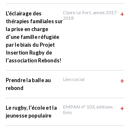
Claire Le Fort, année 2017-
+
L’éclairage des
2018
thérapies familiales sur
la prise en charge
d’une famille réfugiée
par le biais du Projet
Insertion Rugby de
l’association Rebonds!
Lien social
+
Prendre la balle au
rebond
EMPAN n° 103, éditions
+
Le rugby, l’école et la
Erès
jeunesse populaire